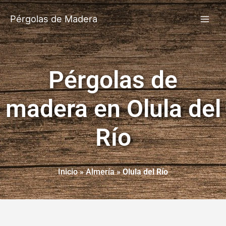
Pérgolas de Madera
Pérgolas de
madera en Olula del
Río
Inicio
»
Almería
»
Olula del Río