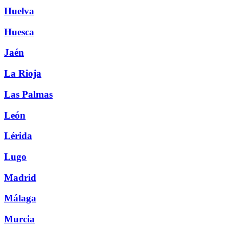
Huelva
Huesca
Jaén
La Rioja
Las Palmas
León
Lérida
Lugo
Madrid
Málaga
Murcia