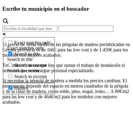
Escribe tu municipio en el buscador
Exact matches only
El precio de venta medio de las pérgolas de madera prefabricadas en
Exact matches only
Gerona provincia es de 166€ para las low cost y de 1.459€ para los
Search in title
modelos con mejores acabados.
Search in title
Search in content
Teniendo en cuenta que hay que sumar el trabajo de instalación si
Search in content
necesitas que se encargue personal especializado.
Search in excerpt
Si necesitas la pérgola de madera a medida los precios cambian. El
presupuesto depende del espacio en metros cuadrados de la pérgola
Hidden
y de la clase de madera, como roble, pino, nogal, iroko… A 89€/m2
para las low cost y de 464€/m2 para los modelos con mejores
acabados.