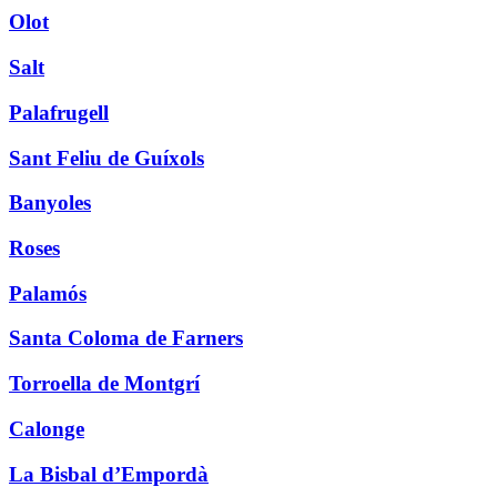
Olot
Salt
Palafrugell
Sant Feliu de Guíxols
Banyoles
Roses
Palamós
Santa Coloma de Farners
Torroella de Montgrí
Calonge
La Bisbal d’Empordà