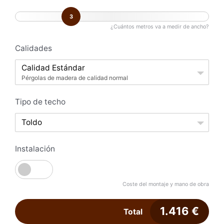
3
¿Cuántos metros va a medir de ancho?
Calidades
Calidad Estándar
Pérgolas de madera de calidad normal
Tipo de techo
Toldo
Instalación
Coste del montaje y mano de obra
1.416
€
Total