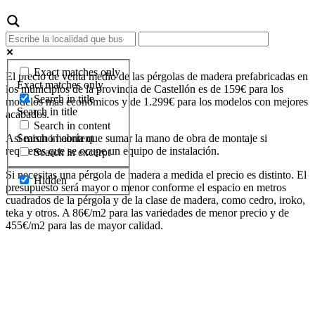
Exact matches only
El precio de venta medio de las pérgolas de madera prefabricadas en
Exact matches only
los municipios de la provincia de Castellón es de 159€ para los
Search in title
modelos más económicos y de 1.299€ para los modelos con mejores
Search in title
acabados.
Search in content
Search in content
Así mismo habría que sumar la mano de obra de montaje si
requieres que se ocupe un equipo de instalación.
Search in excerpt
Si necesitas una pérgola de madera a medida el precio es distinto. El
Hidden
presupuesto será mayor o menor conforme el espacio en metros
cuadrados de la pérgola y de la clase de madera, como cedro, iroko,
teka y otros. A 86€/m2 para las variedades de menor precio y de
455€/m2 para las de mayor calidad.