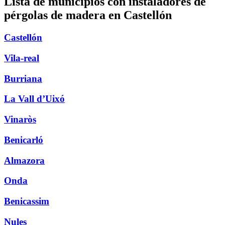
Lista de municipios con instaladores de
pérgolas de madera en Castellón
Castellón
Vila-real
Burriana
La Vall d’Uixó
Vinaròs
Benicarló
Almazora
Onda
Benicassim
Nules