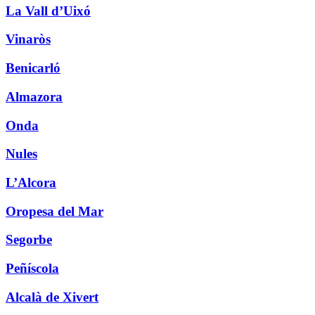
La Vall d’Uixó
Vinaròs
Benicarló
Almazora
Onda
Nules
L’Alcora
Oropesa del Mar
Segorbe
Peñíscola
Alcalà de Xivert