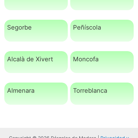
Segorbe
Peñíscola
Alcalà de Xivert
Moncofa
Almenara
Torreblanca