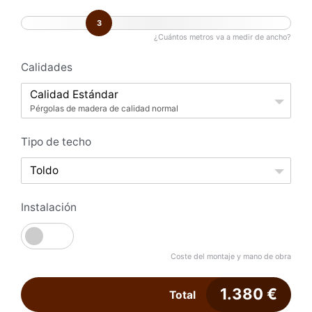
3
¿Cuántos metros va a medir de ancho?
Calidades
Calidad Estándar
Pérgolas de madera de calidad normal
Tipo de techo
Toldo
Instalación
Coste del montaje y mano de obra
1.380
€
Total