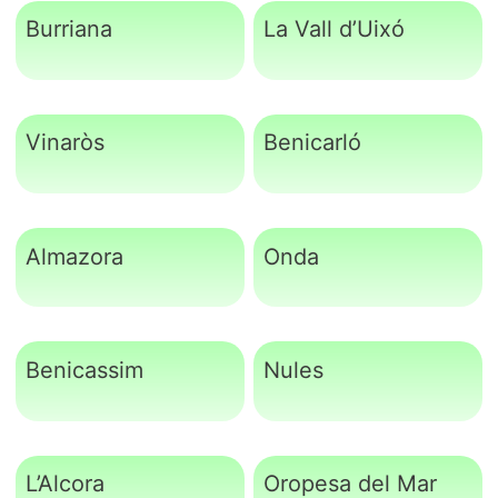
Burriana
La Vall d’Uixó
Vinaròs
Benicarló
Almazora
Onda
Benicassim
Nules
L’Alcora
Oropesa del Mar