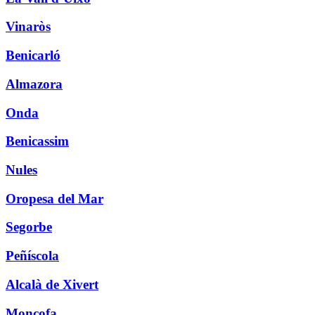
Vinaròs
Benicarló
Almazora
Onda
Benicassim
Nules
Oropesa del Mar
Segorbe
Peñíscola
Alcalà de Xivert
Moncofa