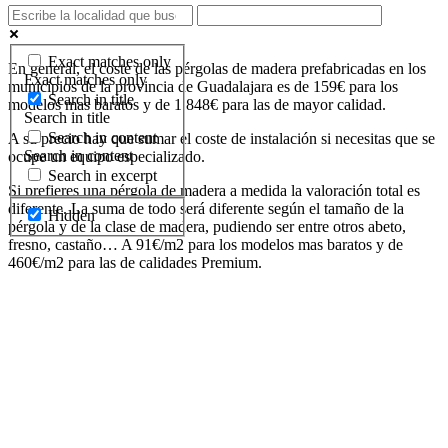
Exact matches only
En general, el coste de las pérgolas de madera prefabricadas en los
Exact matches only
municipios de la provincia de Guadalajara es de 159€ para los
Search in title
modelos mas baratos y de 1.848€ para las de mayor calidad.
Search in title
Search in content
A su precio hay que sumar el coste de instalación si necesitas que se
Search in content
ocupe un equipo especializado.
Search in excerpt
Si prefieres una pérgola de madera a medida la valoración total es
diferente. La suma de todo será diferente según el tamaño de la
Hidden
pérgola y de la clase de madera, pudiendo ser entre otros abeto,
fresno, castaño… A 91€/m2 para los modelos mas baratos y de
460€/m2 para las de calidades Premium.