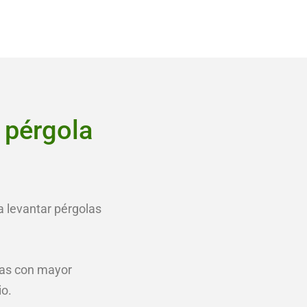
 pérgola
a levantar pérgolas
nas con mayor
io.