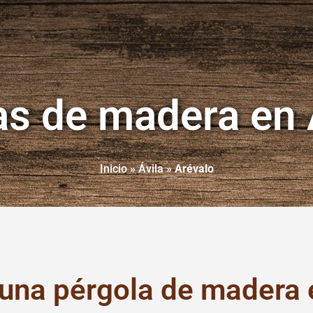
as de madera en 
Inicio
»
Ávila
»
Arévalo
 una pérgola de madera 