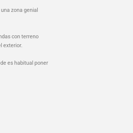
n una zona genial
ndas con terreno
 exterior.
nde es habitual poner