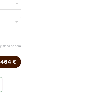
 y mano de obra
.464
€