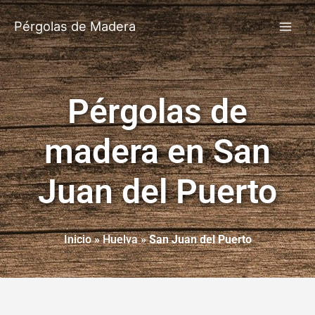
Pérgolas de Madera
Pérgolas de
madera en San
Juan del Puerto
Inicio
»
Huelva
»
San Juan del Puerto