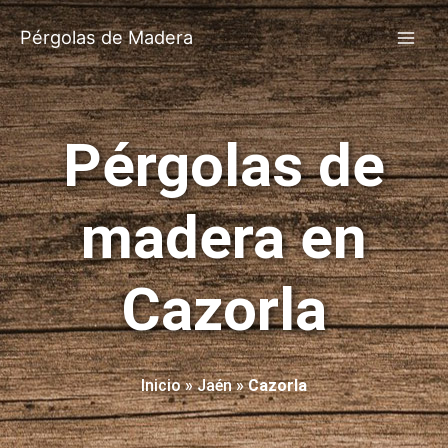
Pérgolas de Madera
Pérgolas de
madera en
Cazorla
Inicio
»
Jaén
»
Cazorla