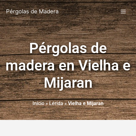
Pérgolas de Madera
Pérgolas de
madera en Vielha e
Mijaran
Inicio
»
Lérida
»
Vielha e Mijaran