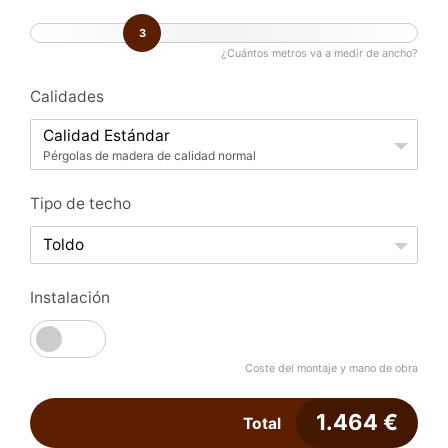
3
¿Cuántos metros va a medir de ancho?
Calidades
Calidad Estándar
Pérgolas de madera de calidad normal
Tipo de techo
Toldo
Instalación
Coste del montaje y mano de obra
1.464
€
Total