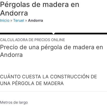
Pérgolas de madera en
Ir
Pérgolas de Madera
al
Andorra
Mai
contenido
Inicio
»
Teruel
»
Andorra
Men
CALCULADORA DE PRECIOS ONLINE
Precio de una pérgola de madera en
Andorra
CUÁNTO CUESTA LA CONSTRUCCIÓN DE
UNA PÉRGOLA DE MADERA
Metros de largo