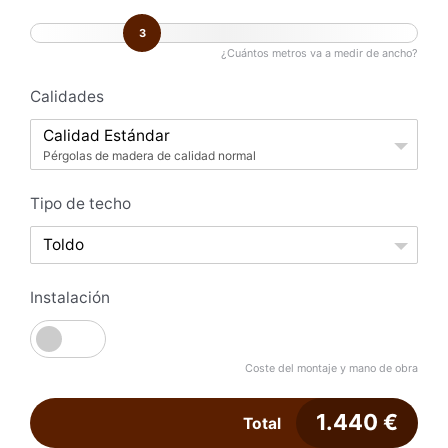
3
¿Cuántos metros va a medir de ancho?
Calidades
Calidad Estándar
Pérgolas de madera de calidad normal
Tipo de techo
Toldo
Instalación
Coste del montaje y mano de obra
1.440
€
Total