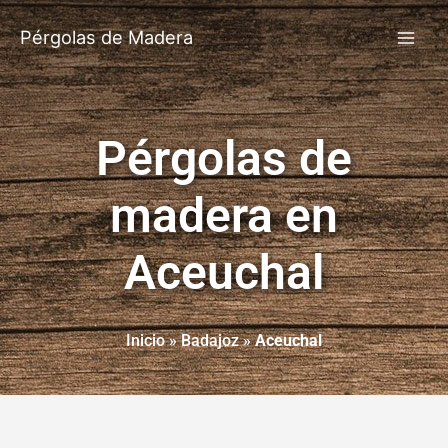
Pérgolas de Madera
Pérgolas de
madera en
Aceuchal
Inicio
»
Badajoz
»
Aceuchal