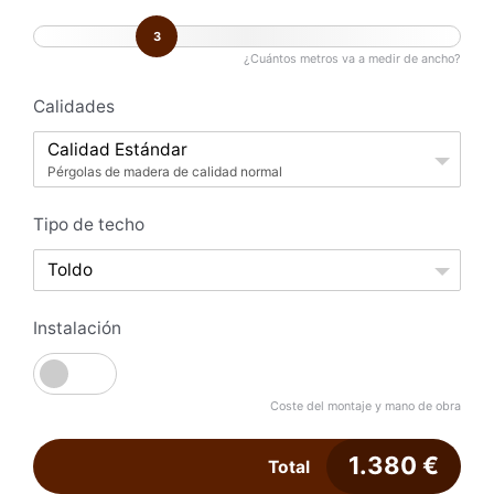
3
¿Cuántos metros va a medir de ancho?
Calidades
Calidad Estándar
Pérgolas de madera de calidad normal
Tipo de techo
Toldo
Instalación
Coste del montaje y mano de obra
1.380
€
Total