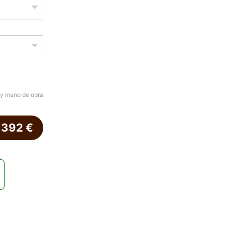
 y mano de obra
.392
€