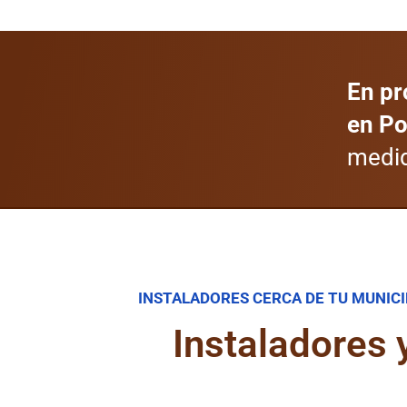
En pr
en Po
medid
INSTALADORES CERCA DE TU MUNICI
Instaladores