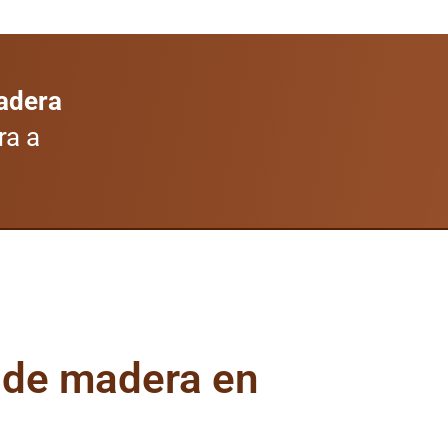
madera
ra a
 de madera en