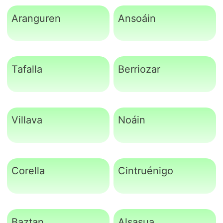
Aranguren
Ansoáin
Tafalla
Berriozar
Villava
Noáin
Corella
Cintruénigo
Baztan
Alsasua