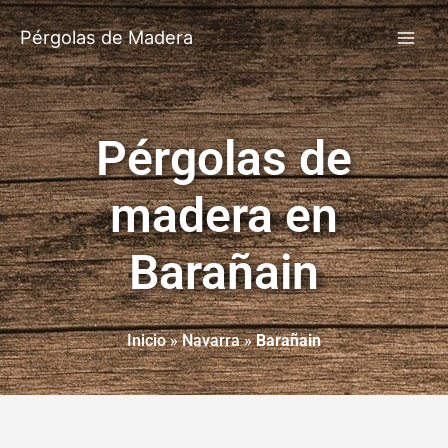
Pérgolas de Madera
Pérgolas de
madera en
Barañain
Inicio
»
Navarra
»
Barañain