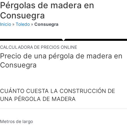
Pérgolas de madera en
Ir
Pérgolas de Madera
al
Consuegra
Mai
contenido
Inicio
»
Toledo
»
Consuegra
Men
CALCULADORA DE PRECIOS ONLINE
Precio de una pérgola de madera en
Consuegra
CUÁNTO CUESTA LA CONSTRUCCIÓN DE
UNA PÉRGOLA DE MADERA
Metros de largo