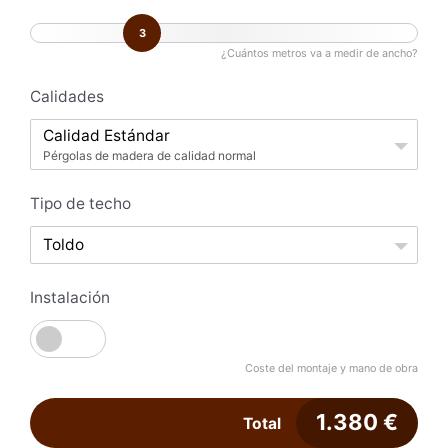
3
¿Cuántos metros va a medir de ancho?
Calidades
Calidad Estándar
Pérgolas de madera de calidad normal
Tipo de techo
Toldo
Instalación
Coste del montaje y mano de obra
1.380
€
Total