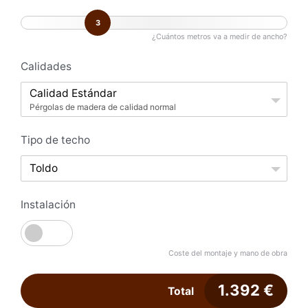
3
¿Cuántos metros va a medir de ancho?
Calidades
Calidad Estándar
Pérgolas de madera de calidad normal
Tipo de techo
Toldo
Instalación
Coste del montaje y mano de obra
1.392
€
Total