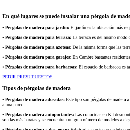
En qué lugares se puede instalar una pérgola de made
• Pérgolas de madera para jardín:
El jardín es la ubicación más re
• Pérgolas de madera para terraza:
La terraza es del mismo modo de
• Pérgolas de madera para azoteas:
De la misma forma que las terraz
• Pérgolas de madera para garajes:
En Cambre bastantes residentes 
• Pérgolas de madera para barbacoas:
El espacio de barbacoa es tam
PEDIR PRESUPUESTOS
Tipos de pérgolas de madera
• Pérgolas de madera adosadas:
Este tipo son pérgolas de madera a
a una pared.
• Pérgolas de madera autoportantes:
Las conocidas en Kit desmontab
son las más baratas y se encuentran un gran número de modelos a eleg
• Pérgolas de madera a dos aguas:
Fabricadas con techo de teja o po