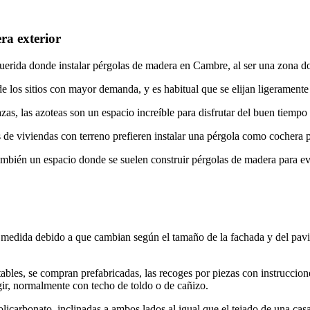
ra exterior
querida donde instalar pérgolas de madera en Cambre, al ser una zona do
 los sitios con mayor demanda, y es habitual que se elijan ligeramente 
as, las azoteas son un espacio increíble para disfrutar del buen tiempo
de viviendas con terreno prefieren instalar una pérgola como cochera pa
bién un espacio donde se suelen construir pérgolas de madera para evitar
 medida debido a que cambian según el tamaño de la fachada y del pavi
les, se compran prefabricadas, las recoges por piezas con instruccion
ir, normalmente con techo de toldo o de cañizo.
licarbonato, inclinadas a ambos lados al igual que el tejado de una casa