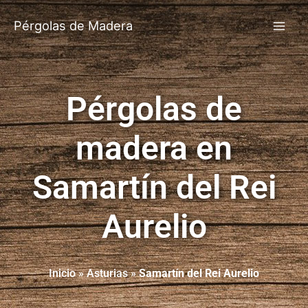
Pérgolas de Madera
Pérgolas de
madera en
Samartín del Rei
Aurelio
Inicio
»
Asturias
»
Samartín del Rei Aurelio