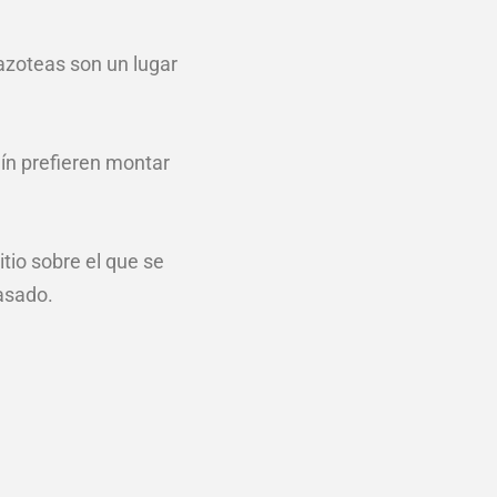
azoteas son un lugar
dín prefieren montar
tio sobre el que se
 asado.