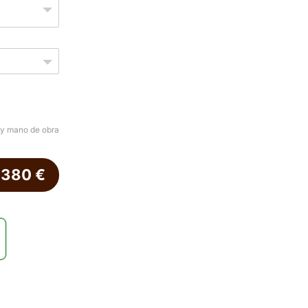
 y mano de obra
.380
€