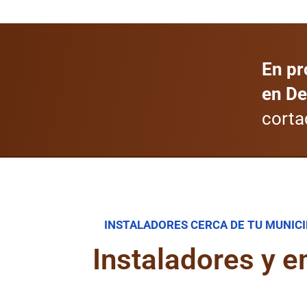
En pr
en De
corta
INSTALADORES CERCA DE TU MUNICI
Instaladores y 