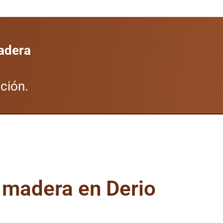
madera
ción.
 madera en Derio