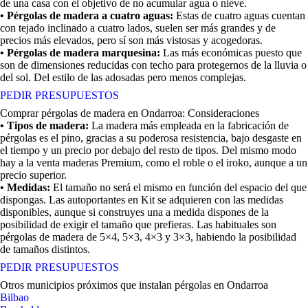
de una casa con el objetivo de no acumular agua o nieve.
• Pérgolas de madera a cuatro aguas:
Estas de cuatro aguas cuentan
con tejado inclinado a cuatro lados, suelen ser más grandes y de
precios más elevados, pero sí son más vistosas y acogedoras.
• Pérgolas de madera marquesina:
Las más económicas puesto que
son de dimensiones reducidas con techo para protegernos de la lluvia o
del sol. Del estilo de las adosadas pero menos complejas.
PEDIR PRESUPUESTOS
Comprar pérgolas de madera en Ondarroa: Consideraciones
• Tipos de madera:
La madera más empleada en la fabricación de
pérgolas es el pino, gracias a su poderosa resistencia, bajo desgaste en
el tiempo y un precio por debajo del resto de tipos. Del mismo modo
hay a la venta maderas Premium, como el roble o el iroko, aunque a un
precio superior.
• Medidas:
El tamaño no será el mismo en función del espacio del que
dispongas. Las autoportantes en Kit se adquieren con las medidas
disponibles, aunque si construyes una a medida dispones de la
posibilidad de exigir el tamaño que prefieras. Las habituales son
pérgolas de madera de 5×4, 5×3, 4×3 y 3×3, habiendo la posibilidad
de tamaños distintos.
PEDIR PRESUPUESTOS
Otros municipios próximos que instalan pérgolas en Ondarroa
Bilbao