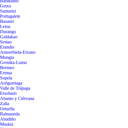
Barakaldo
Getxo
Santurtzi
Portugalete
Basauri
Leioa
Durango
Galdakao
Sestao
Erandio
Amorebieta-Etxano
Mungia
Gernika-Lumo
Bermeo
Ermua
Sopela
Arrigorriaga
Valle de Trápaga
Etxebarri
Abanto y Ciérvana
Zalla
Ortuella
Balmaseda
Abadiño
Muskiz