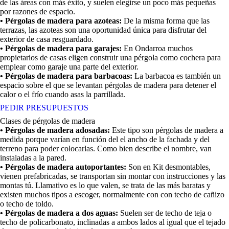
de las áreas con más éxito, y suelen elegirse un poco más pequeñas
por
razones de espacio.
• Pérgolas de madera para azoteas:
De la misma forma que las
terrazas, las azoteas son una oportunidad única para disfrutar del
exterior de casa resguardado.
• Pérgolas de madera para garajes:
En Ondarroa muchos
propietarios de casas eligen construir una pérgola como cochera para
emplear como garaje una parte del exterior.
• Pérgolas de madera para barbacoas:
La barbacoa es también un
espacio sobre el que se levantan pérgolas de madera para detener el
calor o el frío cuando asas la parrillada.
PEDIR PRESUPUESTOS
Clases de pérgolas de madera
• Pérgolas de madera adosadas:
Este tipo son pérgolas de madera a
medida porque varían en función del el ancho de la fachada y del
terreno para poder colocarlas. Como bien describe el nombre, van
instaladas a la pared.
• Pérgolas de madera autoportantes:
Son en Kit desmontables,
vienen prefabricadas, se transportan sin montar con instrucciones y las
montas tú. Llamativo es lo que valen, se trata de las más baratas y
existen muchos tipos a escoger, normalmente con con techo de cañizo
o techo de toldo.
• Pérgolas de madera a dos aguas:
Suelen ser de techo de teja o
techo de policarbonato, inclinadas a ambos lados al igual que el tejado