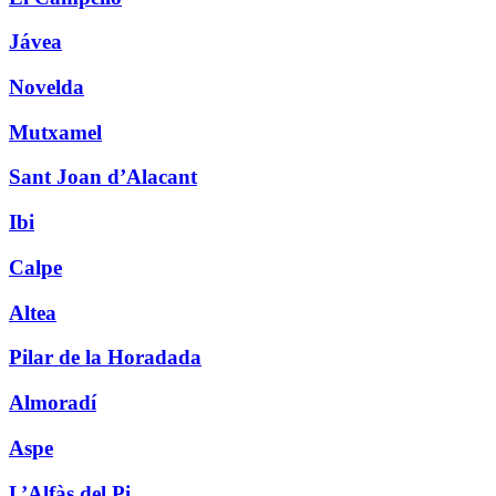
Jávea
Novelda
Mutxamel
Sant Joan d’Alacant
Ibi
Calpe
Altea
Pilar de la Horadada
Almoradí
Aspe
L’Alfàs del Pi