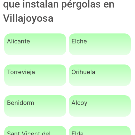
que instalan pérgolas en
Villajoyosa
Alicante
Elche
Torrevieja
Orihuela
Benidorm
Alcoy
Sant Vicent del
Elda