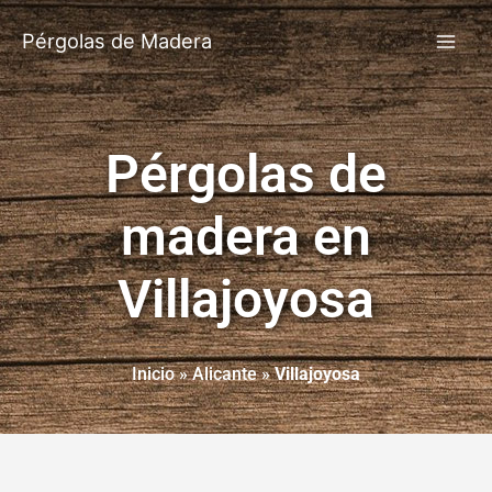
Pérgolas de Madera
Pérgolas de
madera en
Villajoyosa
Inicio
»
Alicante
»
Villajoyosa