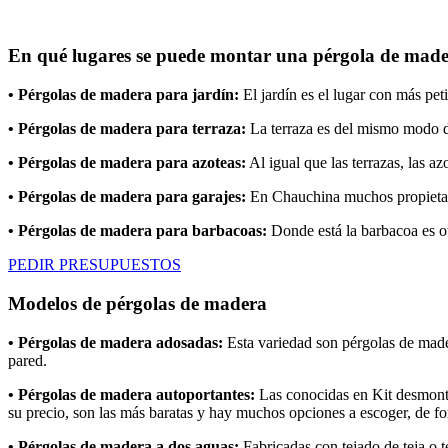
En qué lugares se puede montar una pérgola de made
• Pérgolas de madera para jardín:
El jardín es el lugar con más pet
• Pérgolas de madera para terraza:
La terraza es del mismo modo d
• Pérgolas de madera para azoteas:
Al igual que las terrazas, las a
• Pérgolas de madera para garajes:
En Chauchina muchos propietario
• Pérgolas de madera para barbacoas:
Donde está la barbacoa es otr
PEDIR PRESUPUESTOS
Modelos de pérgolas de madera
• Pérgolas de madera adosadas:
Esta variedad son pérgolas de mader
pared.
• Pérgolas de madera autoportantes:
Las conocidas en Kit desmonta
su precio, son las más baratas y hay muchos opciones a escoger, de fo
• Pérgolas de madera a dos aguas:
Fabricadas con tejado de teja o t