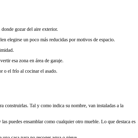
 donde gozar del aire exterior.
len elegirse un poco más reducidas
por
motivos de espacio.
timidad.
ertir esa zona en área de garaje.
 o el frío al cocinar el asado.
 construirlas. Tal y como indica su nombre, van instaladas a la
 y las puedes ensamblar como cualquier otro mueble. Lo que destaca es
de una casa para no recoger agua o nieve.