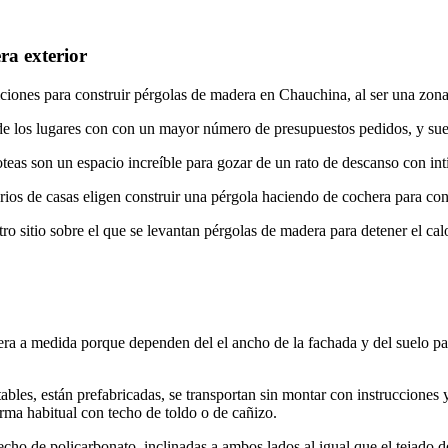
ra exterior
iciones para construir pérgolas de madera en Chauchina, al ser una zona
e los lugares con con un mayor número de presupuestos pedidos, y sue
zoteas son un espacio increíble para gozar de un rato de descanso con in
s de casas eligen construir una pérgola haciendo de cochera para conv
o sitio sobre el que se levantan pérgolas de madera para detener el calor
a a medida porque dependen del el ancho de la fachada y del suelo para
bles, están prefabricadas, se transportan sin montar con instrucciones
rma habitual con techo de toldo o de cañizo.
echo de policarbonato, inclinadas a ambos lados al igual que el tejado 