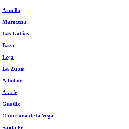
Armilla
Maracena
Las Gabias
Baza
Loja
La Zubia
Albolote
Atarfe
Guadix
Churriana de la Vega
Santa Fe