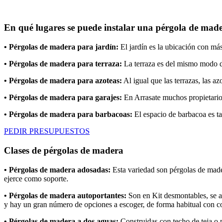
En qué lugares se puede instalar una pérgola de made
• Pérgolas de madera para jardín:
El jardín es la ubicación con más
• Pérgolas de madera para terraza:
La terraza es del mismo modo de
• Pérgolas de madera para azoteas:
Al igual que las terrazas, las az
• Pérgolas de madera para garajes:
En Arrasate muchos propietarios
• Pérgolas de madera para barbacoas:
El espacio de barbacoa es tam
PEDIR PRESUPUESTOS
Clases de pérgolas de madera
• Pérgolas de madera adosadas:
Esta variedad son pérgolas de mader
ejerce como soporte.
• Pérgolas de madera autoportantes:
Son en Kit desmontables, se ad
y hay un gran número de opciones a escoger, de forma habitual con co
• Pérgolas de madera a dos aguas:
Construidas con techo de teja o p