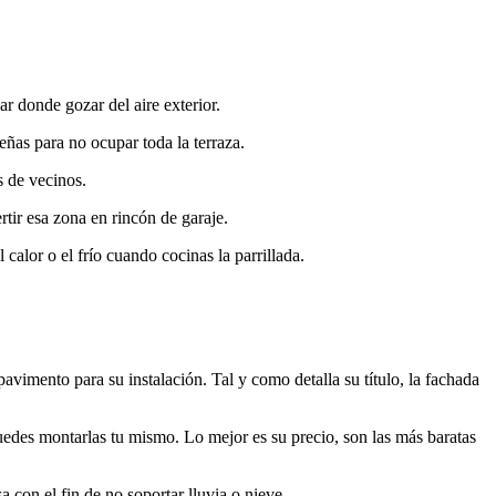
ar donde gozar del aire exterior.
ñas para no ocupar toda la terraza.
s de vecinos.
tir esa zona en rincón de garaje.
calor o el frío cuando cocinas la parrillada.
vimento para su instalación. Tal y como detalla su título, la fachada
uedes montarlas tu mismo. Lo mejor es su precio, son las más baratas
 con el fin de no soportar lluvia o nieve.