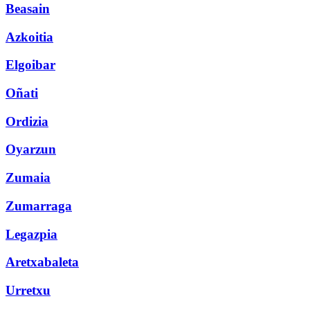
Beasain
Azkoitia
Elgoibar
Oñati
Ordizia
Oyarzun
Zumaia
Zumarraga
Legazpia
Aretxabaleta
Urretxu