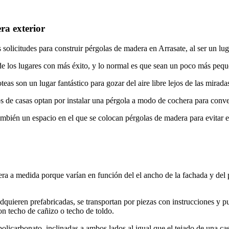
ra exterior
 solicitudes para construir pérgolas de madera en Arrasate, al ser un lug
 los lugares con más éxito, y lo normal es que sean un poco más peque
oteas son un lugar fantástico para gozar del aire libre lejos de las mirada
 de casas optan por instalar una pérgola a modo de cochera para conver
bién un espacio en el que se colocan pérgolas de madera para evitar el 
a a medida porque varían en función del el ancho de la fachada y del pa
quieren prefabricadas, se transportan por piezas con instrucciones y p
n techo de cañizo o techo de toldo.
olicarbonato, inclinadas a ambos lados al igual que el tejado de una casa