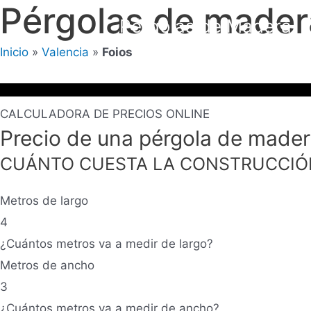
Pérgolas de mader
Ir
Pérgolas de Madera
al
Inicio
»
Valencia
»
Foios
contenido
CALCULADORA DE PRECIOS ONLINE
Precio de una pérgola de mader
CUÁNTO CUESTA LA CONSTRUCCIÓ
Metros de largo
4
¿Cuántos metros va a medir de largo?
Metros de ancho
3
¿Cuántos metros va a medir de ancho?