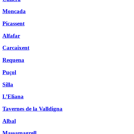
Moncada
Picassent
Alfafar
Carcaixent
Requena
Puçol
Silla
L’Eliana
Tavernes de la Valldigna
Albal
Massamagrell