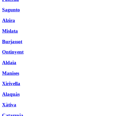
Sagunto
Alzira
Mislata
Burjassot
Ontinyent
Aldaia
Manises
Xirivella
Alaquàs
Xàtiva
Catarroja