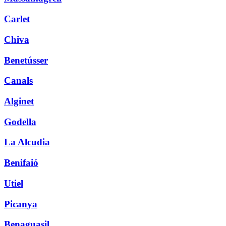
Carlet
Chiva
Benetússer
Canals
Alginet
Godella
La Alcudia
Benifaió
Utiel
Picanya
Benaguasil