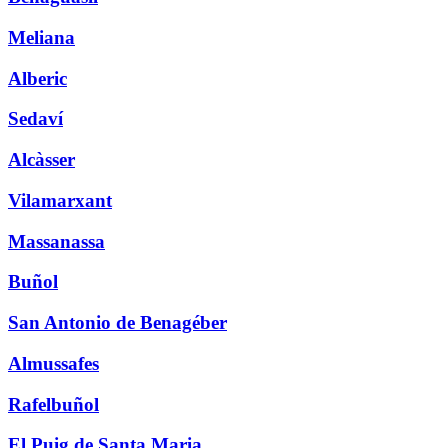
Meliana
Alberic
Sedaví
Alcàsser
Vilamarxant
Massanassa
Buñol
San Antonio de Benagéber
Almussafes
Rafelbuñol
El Puig de Santa Maria