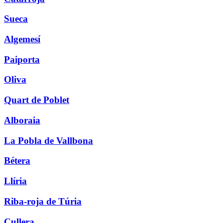
Sueca
Algemesí
Paiporta
Oliva
Quart de Poblet
Alboraia
La Pobla de Vallbona
Bétera
Llíria
Riba-roja de Túria
Cullera