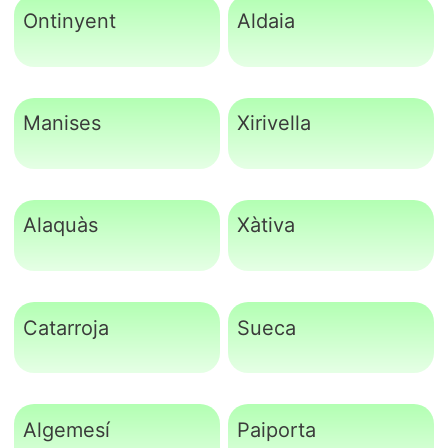
Ontinyent
Aldaia
Manises
Xirivella
Alaquàs
Xàtiva
Catarroja
Sueca
Algemesí
Paiporta