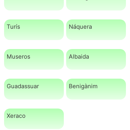
Turís
Náquera
Museros
Albaida
Guadassuar
Benigànim
Xeraco