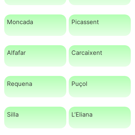
Moncada
Picassent
Alfafar
Carcaixent
Requena
Puçol
Silla
L’Eliana