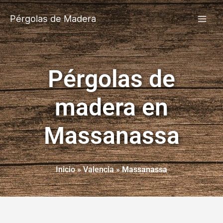
Pérgolas de Madera
Pérgolas de
madera en
Massanassa
Inicio
»
Valencia
»
Massanassa