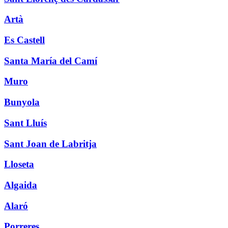
Artà
Es Castell
Santa María del Camí
Muro
Bunyola
Sant Lluís
Sant Joan de Labritja
Lloseta
Algaida
Alaró
Porreres