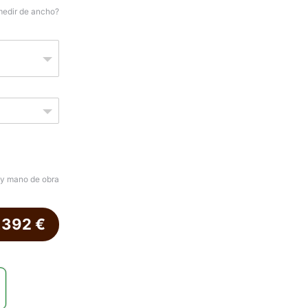
medir de ancho?
 y mano de obra
.392
€