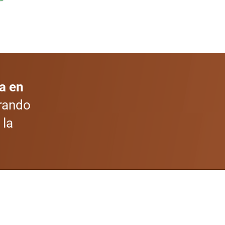
a en
erando
 la