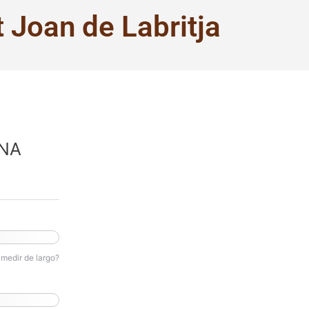
 Joan de Labritja
NA
medir de largo?