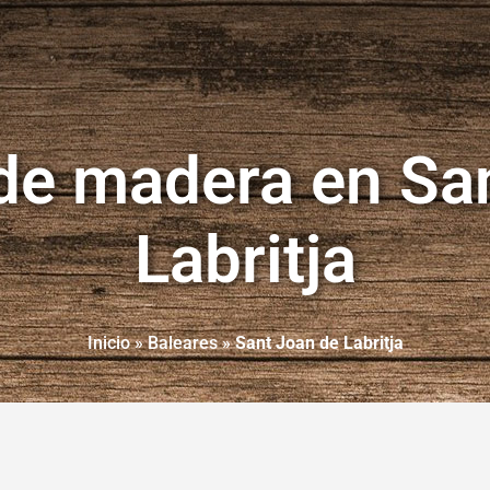
de madera en Sa
Labritja
Inicio
»
Baleares
»
Sant Joan de Labritja