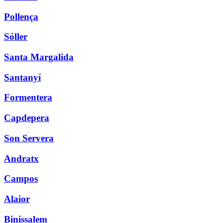
Pollença
Sóller
Santa Margalida
Santanyí
Formentera
Capdepera
Son Servera
Andratx
Campos
Alaior
Binissalem