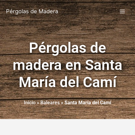
Pérgolas de Madera
Pérgolas de
madera en Santa
María del Camí
Inicio
»
Baleares
»
Santa María del Camí