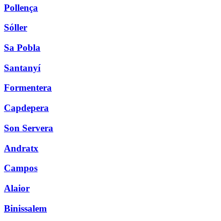
Pollença
Sóller
Sa Pobla
Santanyí
Formentera
Capdepera
Son Servera
Andratx
Campos
Alaior
Binissalem