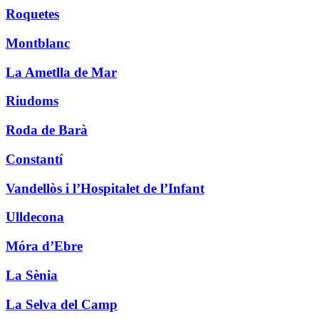
Roquetes
Montblanc
La Ametlla de Mar
Riudoms
Roda de Barà
Constantí
Vandellòs i l’Hospitalet de l’Infant
Ulldecona
Móra d’Ebre
La Sènia
La Selva del Camp