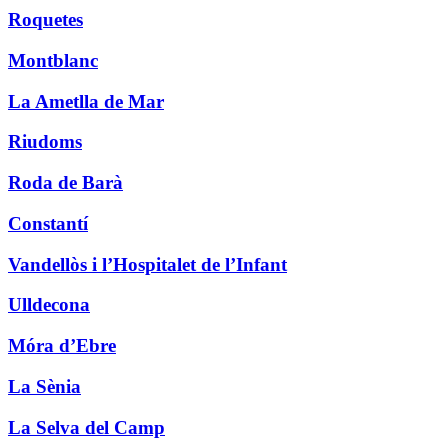
Roquetes
Montblanc
La Ametlla de Mar
Riudoms
Roda de Barà
Constantí
Vandellòs i l’Hospitalet de l’Infant
Ulldecona
Móra d’Ebre
La Sènia
La Selva del Camp