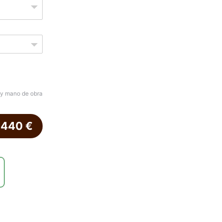
 y mano de obra
.440
€