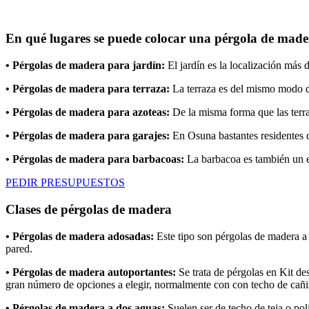
En qué lugares se puede colocar una pérgola de made
• Pérgolas de madera para jardín:
El jardín es la localización más
• Pérgolas de madera para terraza:
La terraza es del mismo modo de
• Pérgolas de madera para azoteas:
De la misma forma que las terraz
• Pérgolas de madera para garajes:
En Osuna bastantes residentes d
• Pérgolas de madera para barbacoas:
La barbacoa es también un esp
PEDIR PRESUPUESTOS
Clases de pérgolas de madera
• Pérgolas de madera adosadas:
Este tipo son pérgolas de madera a 
pared.
• Pérgolas de madera autoportantes:
Se trata de pérgolas en Kit des
gran número de opciones a elegir, normalmente con con techo de cañi
• Pérgolas de madera a dos aguas:
Suelen ser de techo de teja o pol