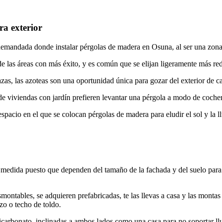
ra exterior
 demandada donde instalar pérgolas de madera en Osuna, al ser una zona 
 las áreas con más éxito, y es común que se elijan ligeramente más red
as, las azoteas son una oportunidad única para gozar del exterior de ca
e viviendas con jardín prefieren levantar una pérgola a modo de cocher
acio en el que se colocan pérgolas de madera para eludir el sol y la ll
medida puesto que dependen del tamaño de la fachada y del suelo para s
montables, se adquieren prefabricadas, te las llevas a casa y las montas 
zo o techo de toldo.
icarbonato, inclinadas a ambos lados como una casa para no soportar ll