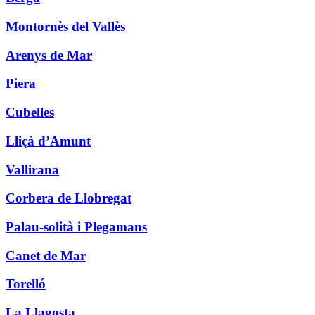
Montornès del Vallès
Arenys de Mar
Piera
Cubelles
Lliçà d’Amunt
Vallirana
Corbera de Llobregat
Palau-solità i Plegamans
Canet de Mar
Torelló
La Llagosta