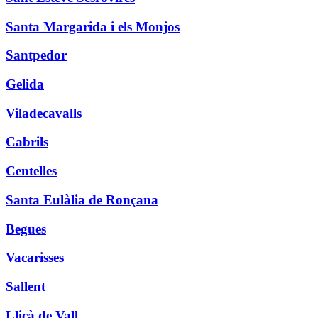
Santa Margarida i els Monjos
Santpedor
Gelida
Viladecavalls
Cabrils
Centelles
Santa Eulàlia de Ronçana
Begues
Vacarisses
Sallent
Lliçà de Vall