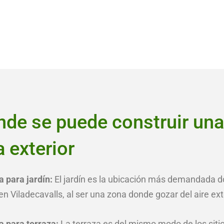
de se puede construir una
 exterior
 para jardín:
El jardín es la ubicación más demandada 
 Viladecavalls, al ser una zona donde gozar del aire exte
a para terraza:
La terraza es del mismo modo de los sitio