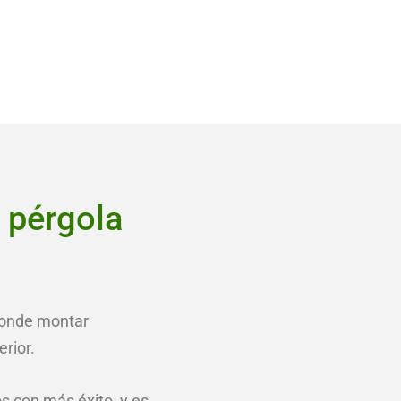
 pérgola
donde montar
rior.
s con más éxito, y es