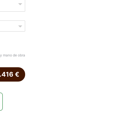
 y mano de obra
.416
€